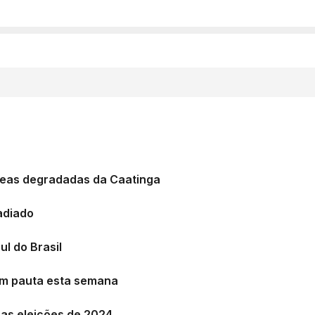
áreas degradadas da Caatinga
adiado
ul do Brasil
em pauta esta semana
as eleições de 2024