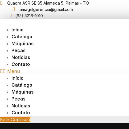
Skip
Quadra ASR SE 85 Alameda 5, Palmas - TO
amagrilgerencia@gmail.com
to
(63) 3216-1010
content
Início
Catálogo
Máquinas
Peças
Notícias
Contato
Menu
Início
Catálogo
Máquinas
Peças
Notícias
Contato
Fale Conosco