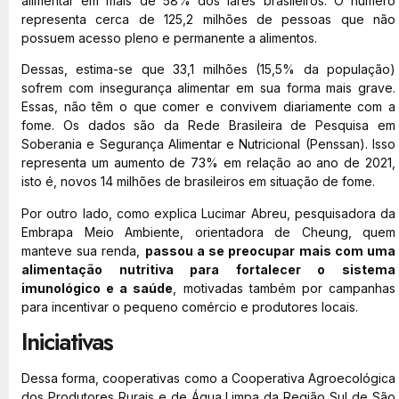
alimentar em mais de 58% dos lares brasileiros. O número
representa cerca de 125,2 milhões de pessoas que não
possuem acesso pleno e permanente a alimentos.
Dessas, estima-se que 33,1 milhões (15,5% da população)
sofrem com insegurança alimentar em sua forma mais grave.
Essas, não têm o que comer e convivem diariamente com a
fome. Os dados são da Rede Brasileira de Pesquisa em
Soberania e Segurança Alimentar e Nutricional (Penssan). Isso
representa um aumento de 73% em relação ao ano de 2021,
isto é, novos 14 milhões de brasileiros em situação de fome.
Por outro lado, como explica Lucimar Abreu, pesquisadora da
Embrapa Meio Ambiente, orientadora de Cheung, quem
manteve sua renda,
passou a se preocupar mais com uma
alimentação nutritiva para fortalecer o sistema
imunológico e a saúde
, motivadas também por campanhas
para incentivar o pequeno comércio e produtores locais.
Iniciativas
Dessa forma, cooperativas como a Cooperativa Agroecológica
dos Produtores Rurais e de Água Limpa da Região Sul de São