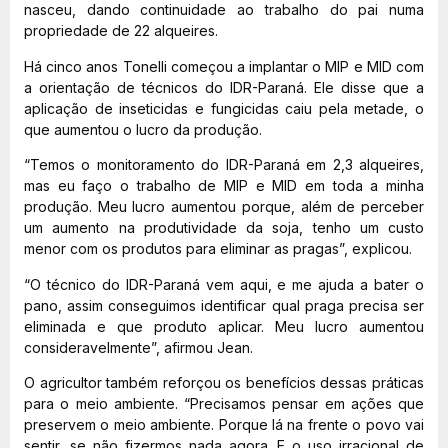
nasceu, dando continuidade ao trabalho do pai numa
propriedade de 22 alqueires.
Há cinco anos Tonelli começou a implantar o MIP e MID com
a orientação de técnicos do IDR-Paraná. Ele disse que a
aplicação de inseticidas e fungicidas caiu pela metade, o
que aumentou o lucro da produção.
“Temos o monitoramento do IDR-Paraná em 2,3 alqueires,
mas eu faço o trabalho de MIP e MID em toda a minha
produção. Meu lucro aumentou porque, além de perceber
um aumento na produtividade da soja, tenho um custo
menor com os produtos para eliminar as pragas”, explicou.
“O técnico do IDR-Paraná vem aqui, e me ajuda a bater o
pano, assim conseguimos identificar qual praga precisa ser
eliminada e que produto aplicar. Meu lucro aumentou
consideravelmente”, afirmou Jean.
O agricultor também reforçou os benefícios dessas práticas
para o meio ambiente. “Precisamos pensar em ações que
preservem o meio ambiente. Porque lá na frente o povo vai
sentir, se não fizermos nada agora. E o uso irracional de