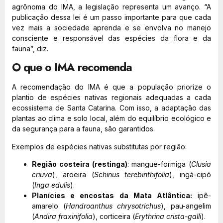
agrônoma do IMA, a legislação representa um avanço. “A
publicação dessa lei é um passo importante para que cada
vez mais a sociedade aprenda e se envolva no manejo
consciente e responsável das espécies da flora e da
fauna”, diz.
O que o IMA recomenda
A recomendação do IMA é que a população priorize o
plantio de espécies nativas regionais adequadas a cada
ecossistema de Santa Catarina. Com isso, a adaptação das
plantas ao clima e solo local, além do equilíbrio ecológico e
da segurança para a fauna, são garantidos.
Exemplos de espécies nativas substitutas por região:
Região costeira (restinga)
: mangue-formiga (
Clusia
criuva
), aroeira (
Schinus terebinthifolia
), ingá-cipó
(
Inga edulis
).
Planícies e encostas da Mata Atlântica:
ipê-
amarelo (
Handroanthus chrysotrichus
), pau-angelim
(
Andira fraxinifolia
), corticeira (
Erythrina crista-galli
).