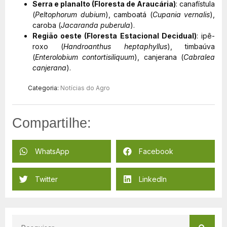
Serra e planalto (Floresta de Araucária)
: canafístula
(
Peltophorum dubium
), camboatá (
Cupania vernalis
),
caroba (
Jacaranda puberula
).
Região oeste (Floresta Estacional Decidual)
: ipê-
roxo (
Handroanthus heptaphyllus
), timbaúva
(
Enterolobium contortisiliquum
), canjerana (
Cabralea
canjerana
).
Categoria:
Notícias do Agro
Compartilhe:
WhatsApp
Facebook
Twitter
LinkedIn